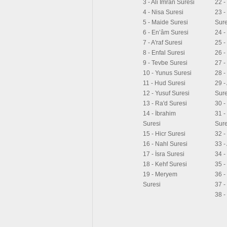
3 - Ali İmran Suresi
22 -
4 - Nisa Suresi
23 -
5 - Maide Suresi
Sure
6 - En’âm Suresi
24 -
7 - A'raf Suresi
25 -
8 - Enfal Suresi
26 -
9 - Tevbe Suresi
27 -
10 - Yunus Suresi
28 -
11 - Hud Suresi
29 -
12 - Yusuf Suresi
Sure
13 - Ra'd Suresi
30 -
14 - İbrahim
31 
Suresi
Sure
15 - Hicr Suresi
32 -
16 - Nahl Suresi
33 -
17 - İsra Suresi
34 -
18 - Kehf Suresi
35 -
19 - Meryem
36 -
Suresi
37 -
38 -