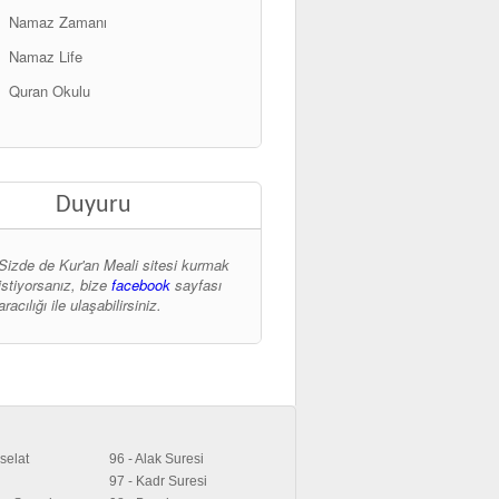
Namaz Zamanı
Namaz Life
Quran Okulu
Duyuru
Sizde de Kur'an Meali sitesi kurmak
istiyorsanız, bize
facebook
sayfası
aracılığı ile ulaşabilirsiniz.
selat
96 - Alak Suresi
97 - Kadr Suresi