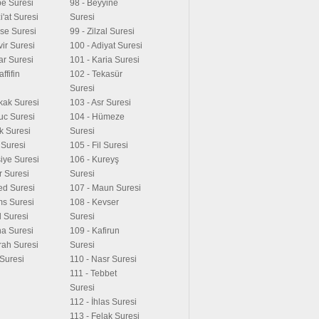
be Suresi
98 - Beyyine
i'at Suresi
Suresi
ese Suresi
99 - Zilzal Suresi
vir Suresi
100 - Adiyat Suresi
tar Suresi
101 - Karia Suresi
ffifin
102 - Tekasür
Suresi
ikak Suresi
103 - Asr Suresi
uc Suresi
104 - Hümeze
ık Suresi
Suresi
a Suresi
105 - Fil Suresi
iye Suresi
106 - Kureyş
r Suresi
Suresi
ed Suresi
107 - Maun Suresi
ms Suresi
108 - Kevser
l Suresi
Suresi
ha Suresi
109 - Kafirun
irah Suresi
Suresi
 Suresi
110 - Nasr Suresi
111 - Tebbet
Suresi
112 - İhlas Suresi
113 - Felak Suresi