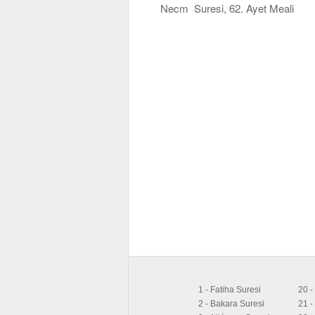
Necm Suresi, 62. Ayet Meali
1 - Fatiha Suresi
20 -
2 - Bakara Suresi
21 -