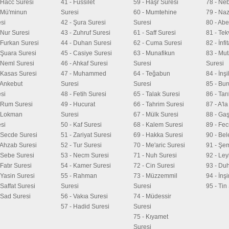
 Hacc Suresi
41 - Fussilet
59 - Haşr Suresi
78 - Ne
 Mü'minun
Suresi
60 - Mumtehine
79 - Naz
si
42 - Şura Suresi
Suresi
80 - Ab
 Nur Suresi
43 - Zuhruf Suresi
61 - Saff Suresi
81 - Tek
 Furkan Suresi
44 - Duhan Suresi
62 - Cuma Suresi
82 - İnfi
 Şuara Suresi
45 - Casiye Suresi
63 - Munafikun
83 - Muta
 Neml Suresi
46 - Ahkaf Suresi
Suresi
Suresi
 Kasas Suresi
47 - Muhammed
64 - Teğabun
84 - İnş
 Ankebut
Suresi
Suresi
85 - Bur
si
48 - Fetih Suresi
65 - Talak Suresi
86 - Tar
 Rum Suresi
49 - Hucurat
66 - Tahrim Suresi
87 - A'l
- Lokman
Suresi
67 - Mülk Suresi
88 - Gaş
si
50 - Kaf Suresi
68 - Kalem Suresi
89 - Fec
 Secde Suresi
51 - Zariyat Suresi
69 - Hakka Suresi
90 - Bel
 Ahzab Suresi
52 - Tur Suresi
70 - Me'aric Suresi
91 - Şe
 Sebe Suresi
53 - Necm Suresi
71 - Nuh Suresi
92 - Ley
 Fatır Suresi
54 - Kamer Suresi
72 - Cin Suresi
93 - Du
 Yasin Suresi
55 - Rahman
73 - Müzzemmil
94 - İnş
 Saffat Suresi
Suresi
Suresi
95 - Tin
 Sad Suresi
56 - Vakıa Suresi
74 - Müdessir
57 - Hadid Suresi
Suresi
75 - Kıyamet
Suresi