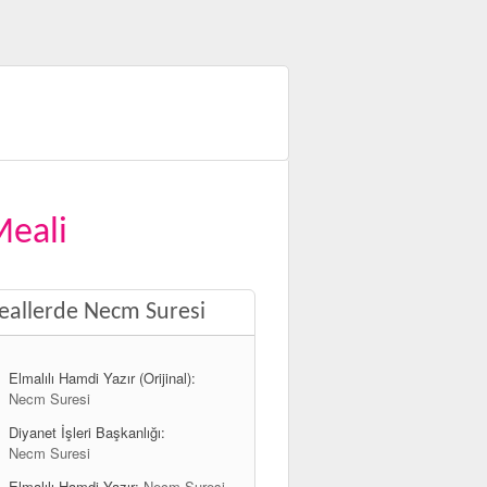
Meali
allerde Necm Suresi
Elmalılı Hamdi Yazır (Orijinal):
Necm Suresi
Diyanet İşleri Başkanlığı:
Necm Suresi
Elmalılı Hamdi Yazır:
Necm Suresi