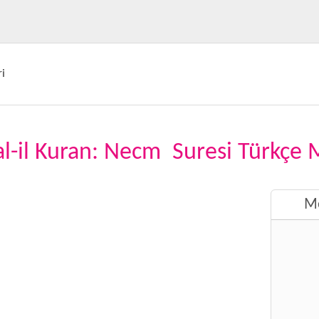
i
lal-il Kuran: Necm Suresi Türkçe 
Me