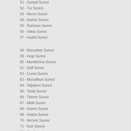
51 - Zariyat Suresi
52 - Tur Suresi
53 - Necm Suresi
54 - Kamer Suresi
55 - Rahman Suresi
56 - Vakıa Suresi
57 - Hadid Suresi
58 - Mücadele Suresi
59 - Haşr Suresi
60 - Mumtehine Suresi
61 - Saff Suresi
62 - Cuma Suresi
63 - Munafikun Suresi
64 - Teğabun Suresi
65 - Talak Suresi
66 - Tahrim Suresi
67 - Mülk Suresi
68 - Kalem Suresi
69 - Hakka Suresi
70 - Me'aric Suresi
71 - Nuh Suresi