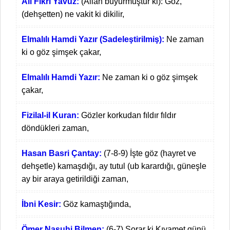
Ali Fikri Yavuz:
(Allah buyurmuştur ki): Göz,
(dehşetten) ne vakit ki dikilir,
Elmalılı Hamdi Yazır (Sadeleştirilmiş):
Ne zaman
ki o göz şimşek çakar,
Elmalılı Hamdi Yazır:
Ne zaman ki o göz şimşek
çakar,
Fizilal-il Kuran:
Gözler korkudan fıldır fıldır
döndükleri zaman,
Hasan Basri Çantay:
(7-8-9) İşte göz (hayret ve
dehşetle) kamaşdığı, ay tutul (ub karardığı, güneşle
ay bir araya getirildiği zaman,
İbni Kesir:
Göz kamaştığında,
Ömer Nasuhi Bilmen:
(6-7) Sorar ki Kıyamet günü