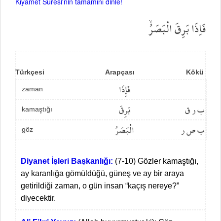
Kıyâmet Suresi'nin tamamını dinle!
فَاِذَا بَرِقَ الْبَصَرُۙ
Türkçesi
Arapçası
Kökü
فَإِذَا
zaman
ب ر ق
بَرِقَ
kamaştığı
ب ص ر
الْبَصَرُ
göz
Diyanet İşleri Başkanlığı:
(7-10) Gözler kamaştığı,
ay karanlığa gömüldüğü, güneş ve ay bir araya
getirildiği zaman, o gün insan “kaçış nereye?”
diyecektir.