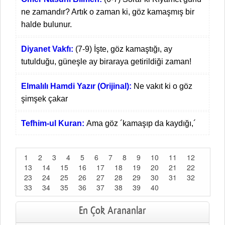
ne zamandır? Artık o zaman ki, göz kamaşmış bir
halde bulunur.
Diyanet Vakfı:
(7-9) İşte, göz kamaştığı, ay
tutulduğu, güneşle ay biraraya getirildiği zaman!
Elmalılı Hamdi Yazır (Orijinal):
Ne vakıt ki o göz
şimşek çakar
Tefhim-ul Kuran:
Ama göz ´kamaşıp da kaydığı,´
1
2
3
4
5
6
7
8
9
10
11
12
13
14
15
16
17
18
19
20
21
22
23
24
25
26
27
28
29
30
31
32
33
34
35
36
37
38
39
40
En Çok Arananlar